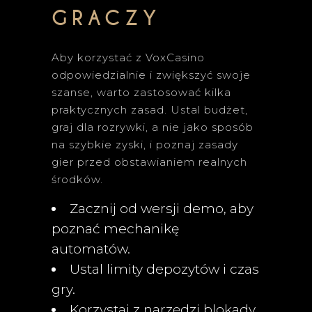
GRACZY
Aby korzystać z VoxCasino
odpowiedzialnie i zwiększyć swoje
szanse, warto zastosować kilka
praktycznych zasad. Ustal budżet,
graj dla rozrywki, a nie jako sposób
na szybkie zyski, i poznaj zasady
gier przed obstawianiem realnych
środków.
Zacznij od wersji demo, aby
poznać mechanikę
automatów.
Ustal limity depozytów i czas
gry.
Korzystaj z narzędzi blokady