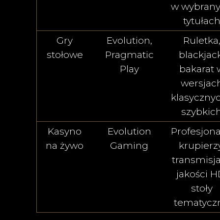
w wybran
tytułac
Gry
Evolution,
Ruletka
stołowe
Pragmatic
blackjack
Play
bakarat 
wersjac
klasycznyc
szybkic
Kasyno
Evolution
Profesjona
na żywo
Gaming
krupierzy
transmisj
jakości H
stoły
tematycz