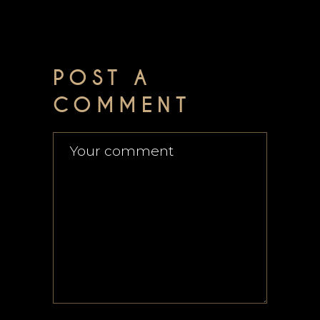
POST A
COMMENT