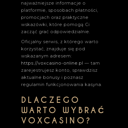
najważniejsze informacje o
platformie, sposobach płatności,
promocjach oraz praktyczne
wskazówki, które pomogą Ci
zacząć grać odpowiedzialnie.
Oficjalny serwis, z którego warto
korzystać, znajduje się pod
wskazanym adresem:
https://voxcasino-online.pl
— tam
zarejestrujesz konto, sprawdzisz
aktualne bonusy i poznasz
regulamin funkcjonowania kasyna.
DLACZEGO
WARTO WYBRAĆ
VOXCASINO?