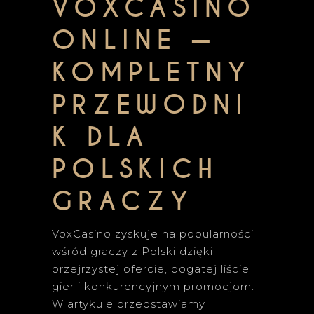
VOXCASINO
ONLINE —
KOMPLETNY
PRZEWODNI
K DLA
POLSKICH
GRACZY
VoxCasino zyskuje na popularności
wśród graczy z Polski dzięki
przejrzystej ofercie, bogatej liście
gier i konkurencyjnym promocjom.
W artykule przedstawiamy