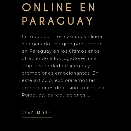
ONLINE EN
PARAGUAY
Introducción Los casinos en línea
han ganado una gran popularidad
en Paraguay en los últimos años,
ofreciendo a los jugadores una
amplia variedad de juegos y
promociones emocionantes. En
este artículo, exploraremos las
promociones de casinos online en
Paraguay, las regulaciones
READ MORE