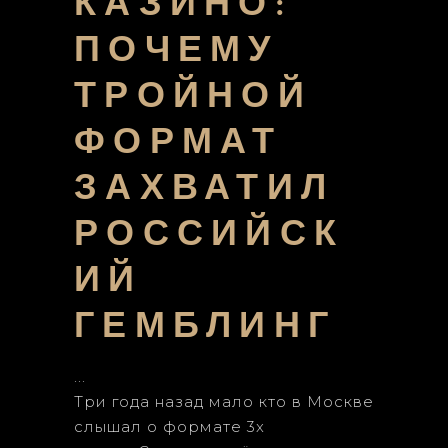
КАЗИНО:
ПОЧЕМУ
ТРОЙНОЙ
ФОРМАТ
ЗАХВАТИЛ
РОССИЙСК
ИЙ
ГЕМБЛИНГ
Три года назад мало кто в Москве
слышал о формате 3x