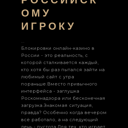
РОССИЙСК
ОМУ
ИГРОКУ
Блокировки онлайн-казино в
России - это реальность, с
которой сталкивается каждый,
кто хотя бы раз пытался зайти на
любимый сайт с утра
пораньше.Вместо привычного
интерфейса - заглушка
Роскомнадзора или бесконечная
загрузка.Знакомая ситуация,
правда? Особенно когда вечером
всё работало, а на следующий
день - пустота.Для тех, кто играет