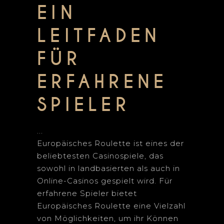
EIN
LEITFADEN
FÜR
ERFAHRENE
SPIELER
Europäisches Roulette ist eines der
beliebtesten Casinospiele, das
sowohl in landbasierten als auch in
Online-Casinos gespielt wird. Für
erfahrene Spieler bietet
Europäisches Roulette eine Vielzahl
von Möglichkeiten, um ihr Können