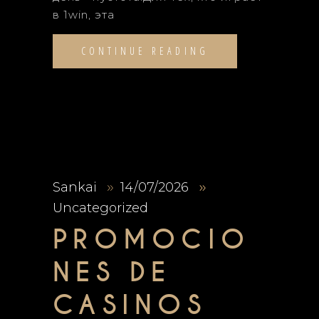
в 1win, эта
CONTINUE READING
Sankai
14/07/2026
Uncategorized
PROMOCIO
NES DE
CASINOS