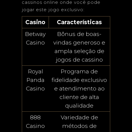
cassinos online onde você pode
jogar este jogo exclusivo:
Casino
Características
Betway
Bônus de boas-
Casino
vindas generoso e
ampla seleção de
jogos de cassino
Royal
Programa de
Panda
fidelidade exclusivo
Casino
e atendimento ao
cliente de alta
qualidade
888
Variedade de
Casino
métodos de