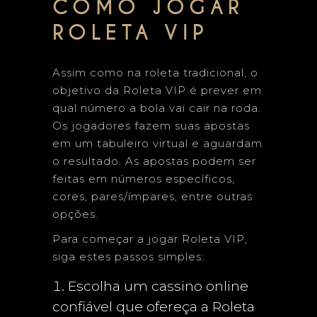
COMO JOGAR
ROLETA VIP
Assim como na roleta tradicional, o
objetivo da Roleta VIP é prever em
qual número a bola vai cair na roda.
Os jogadores fazem suas apostas
em um tabuleiro virtual e aguardam
o resultado. As apostas podem ser
feitas em números específicos,
cores, pares/ímpares, entre outras
opções.
Para começar a jogar Roleta VIP,
siga estes passos simples:
Escolha um cassino online
confiável que ofereça a Roleta