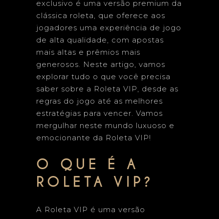
exclusivo é uma versão premium da
clássica roleta, que oferece aos
jogadores uma experiência de jogo
de alta qualidade, com apostas
mais altas e prêmios mais
generosos. Neste artigo, vamos
explorar tudo o que você precisa
saber sobre a Roleta VIP,
desde as
regras do jogo até as melhores
estratégias para vencer. Vamos
mergulhar neste mundo luxuoso e
emocionante da Roleta VIP!
O QUE É A
ROLETA VIP?
A Roleta VIP é uma versão