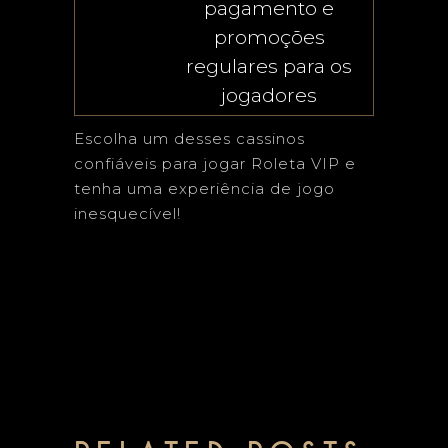
pagamento e
promoções
regulares para os
jogadores
Escolha um desses cassinos
confiáveis para jogar Roleta VIP e
tenha uma experiência de jogo
inesquecível!