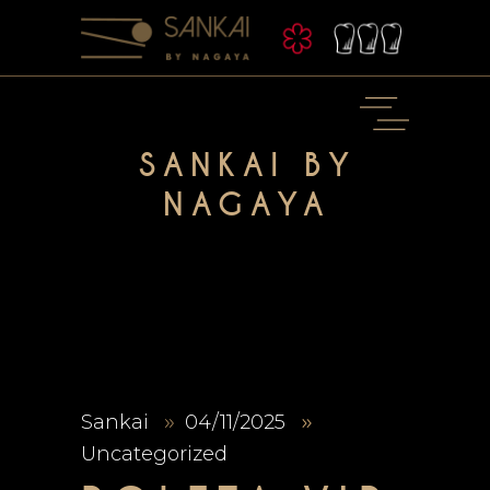
SANKAI BY
NAGAYA
Sankai
04/11/2025
Uncategorized