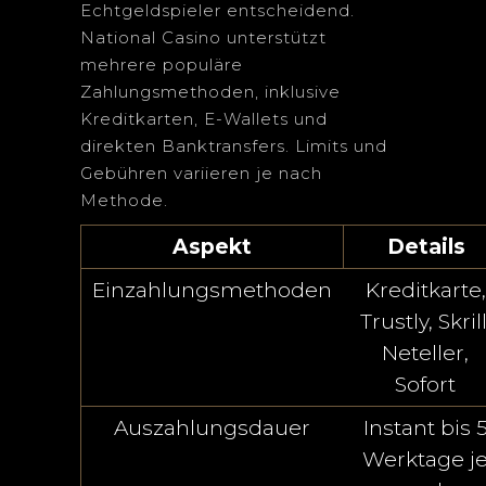
Echtgeldspieler entscheidend.
National Casino unterstützt
mehrere populäre
Zahlungsmethoden, inklusive
Kreditkarten, E-Wallets und
direkten Banktransfers. Limits und
Gebühren variieren je nach
Methode.
Aspekt
Details
Einzahlungsmethoden
Kreditkarte,
Trustly, Skrill
Neteller,
Sofort
Auszahlungsdauer
Instant bis 
Werktage j