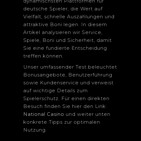
dynamischsten Plattformen für
deutsche Spieler, die Wert auf
Vielfalt, schnelle Auszahlungen und
attraktive Boni legen. In diesem
Artikel analysieren wir Service,
Spiele, Boni und Sicherheit, damit
Sie eine fundierte Entscheidung
treffen können.
Unser umfassender Test beleuchtet
Bonusangebote, Benutzerführung
sowie Kundenservice und verweist
auf wichtige Details zum
Spielerschutz. Für einen direkten
Besuch finden Sie hier den Link:
National Casino
und weiter unten
konkrete Tipps zur optimalen
Nutzung.