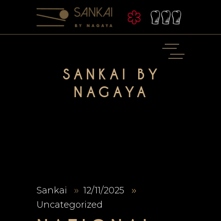
SANKAI BY
NAGAYA
Sankai
12/11/2025
Uncategorized