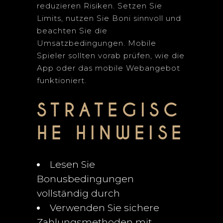
reduzieren Risiken. Setzen Sie
Limits, nutzen Sie Boni sinnvoll und
beachten Sie die
Umsatzbedingungen. Mobile
Spieler sollten vorab prüfen, wie die
App oder das mobile Webangebot
funktioniert.
STRATEGISC
HE HINWEISE
Lesen Sie
Bonusbedingungen
vollständig durch
Verwenden Sie sichere
Zahlungsmethoden mit