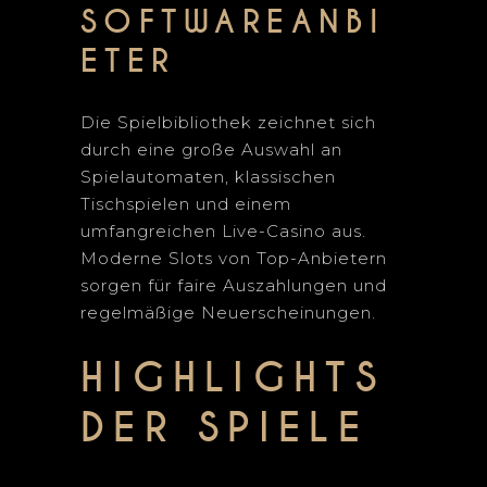
SOFTWAREANBI
ETER
Die Spielbibliothek zeichnet sich
durch eine große Auswahl an
Spielautomaten, klassischen
Tischspielen und einem
umfangreichen Live-Casino aus.
Moderne Slots von Top-Anbietern
sorgen für faire Auszahlungen und
regelmäßige Neuerscheinungen.
HIGHLIGHTS
DER SPIELE