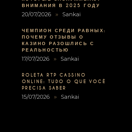
ВНИМАНИЯ В 2025 ГОДУ
20/07/2026
Sankai
ЧЕМПИОН СРЕДИ РАВНЫХ:
ПОЧЕМУ ОТЗЫВЫ О
КАЗИНО РАЗОШЛИСЬ С
РЕАЛЬНОСТЬЮ
17/07/2026
Sankai
ROLETA RTP CASSINO
ONLINE: TUDO O QUE VOCÊ
PRECISA SABER
15/07/2026
Sankai