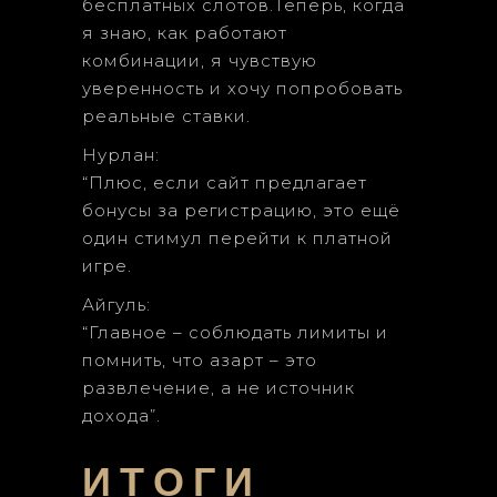
бесплатных слотов.Теперь, когда
я знаю, как работают
комбинации, я чувствую
уверенность и хочу попробовать
реальные ставки.
Нурлан:
“Плюс, если сайт предлагает
бонусы за регистрацию, это ещё
один стимул перейти к платной
игре.
Айгуль:
“Главное – соблюдать лимиты и
помнить, что азарт – это
развлечение, а не источник
дохода”.
ИТОГИ