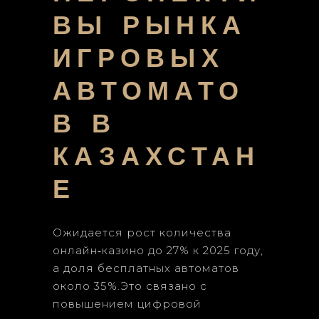
ВЫ РЫНКА
ИГРОВЫХ
АВТОМАТО
В В
КАЗАХСТАН
Е
Ожидается рост количества
онлайн‑казино до 27% к 2025 году,
а доля бесплатных автоматов
около 35%.Это связано с
повышением цифровой