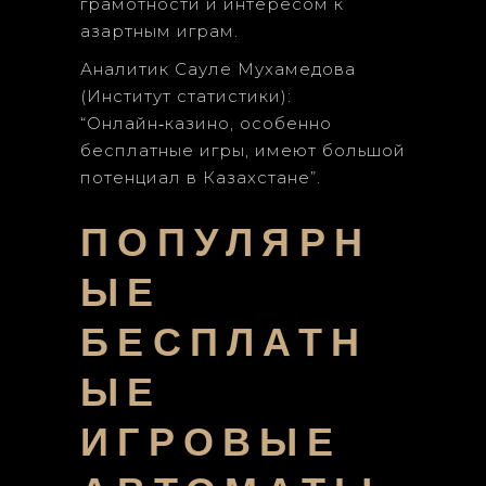
грамотности и интересом к
азартным играм.
Аналитик Сауле Мухамедова
(Институт статистики):
“Онлайн‑казино, особенно
бесплатные игры, имеют большой
потенциал в Казахстане”.
ПОПУЛЯРН
ЫЕ
БЕСПЛАТН
ЫЕ
ИГРОВЫЕ