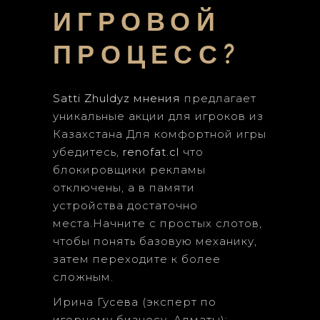
ИГРОВОЙ
ПРОЦЕСС?
Satti Zhuldyz мнения
предлагает
уникальные акции для игроков из
Казахстана Для комфортной игры
убедитесь,
renofat.cl
что
блокировщики рекламы
отключены, а в памяти
устройства достаточно
места.Начните с простых слотов,
чтобы понять базовую механику,
затем переходите к более
сложным.
Ирина Гусева (эксперт по
игорному бизнесу, Алматы):