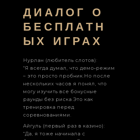
ДИАЛОГ О
БЕСПЛАТН
ЫХ ИГРАХ
Нурлан (любитель слотов):
“Я всегда думал, что демо‑режим
– это просто пробник.Но после
нескольких часов я понял, что
могу изучить все бонусные
раунды без риска.Это как
тренировка перед
соревнованиями.
Айгуль (первый раз в казино):
“Да, я тоже начинала с