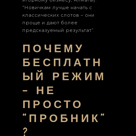
“Новичкам лучше начать с
классических слотов – они
проще и дают более
предсказуемый результат”.
ПОЧЕМУ
БЕСПЛАТН
ЫЙ РЕЖИМ
– НЕ
ПРОСТО
“ПРОБНИК”
?