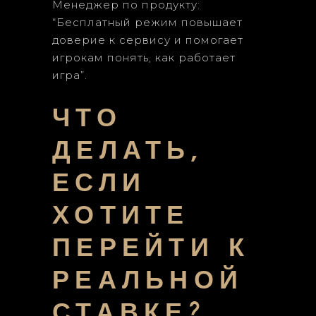
Менеджер по продукту:
“Бесплатный режим повышает
доверие к сервису и помогает
игрокам понять, как работает
игра”.
ЧТО
ДЕЛАТЬ,
ЕСЛИ
ХОТИТЕ
ПЕРЕЙТИ К
РЕАЛЬНОЙ
СТАВКЕ?