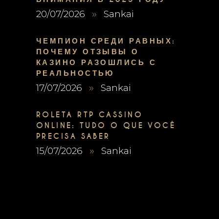
20/07/2026
Sankai
ЧЕМПИОН СРЕДИ РАВНЫХ:
ПОЧЕМУ ОТЗЫВЫ О
КАЗИНО РАЗОШЛИСЬ С
РЕАЛЬНОСТЬЮ
17/07/2026
Sankai
ROLETA RTP CASSINO
ONLINE: TUDO O QUE VOCÊ
PRECISA SABER
15/07/2026
Sankai