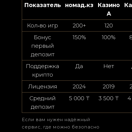
Показатель
номад.кз
Казино
Ка
А
Кол‑во игр
200+
120
Бонус
150%
100%
первый
депозит
Поддержка
Да
Нет
крипто
Лицензия
2024
2019
Средний
5 000 ₸
3 500 ₸
4
депозит
Если вам нужен надёжный
сервис, где можно безопасно