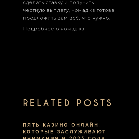
сделать ставку и получить
честную выплату, номад.кз готова
предложить вам всё, что нужно.
Подробнее о номад.кз
RELATED POSTS
ПЯТЬ КАЗИНО ОНЛАЙН,
КОТОРЫЕ ЗАСЛУЖИВАЮТ
ВНИМАНИЯ В 2025 ГОДУ