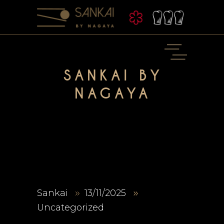
SANKAI BY
NAGAYA
Sankai
13/11/2025
Uncategorized