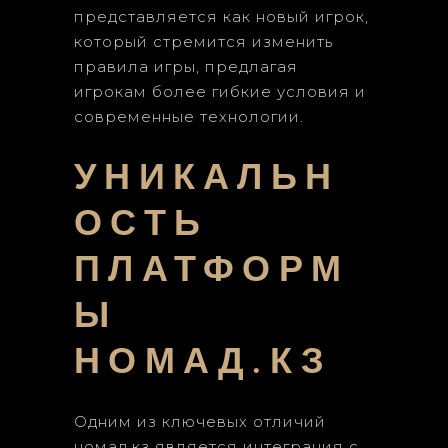
представляется как новый игрок,
который стремится изменить
правила игры, предлагая
игрокам более гибкие условия и
современные технологии.
УНИКАЛЬН
ОСТЬ
ПЛАТФОРМ
Ы
НОМАД.КЗ
Одним из ключевых отличий
номад.кз является интеграция с