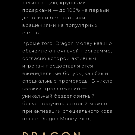
регистрацию, крупными
подарками — до 100% на первый
депозит и бесплатными
вращениями на популярных
слотах.
Кроме того, Dragon Money казино
объявило о лояльной программе,
согласно которой активным
игрокам предоставляются
еженедельные бонусы, кэшбэк и
специальные промокоды. В числе
свежих предложений —
уникальный бездепозитный
бонус, получить который можно
при активации специального кода
после Dragon Money входа.