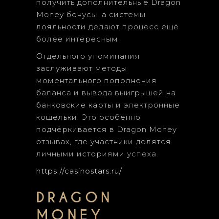
получить дополнительные Dragon
Money бонусы, а системы
лояльности делают процесс ещё
более интересным.
Отдельного упоминания
заслуживают методы
моментального пополнения
баланса и вывода выигрышей на
банковские карты и электронные
кошельки. Это особенно
подчёркивается в Dragon Money
отзывах, где участники делятся
личными историями успеха.
https://casinostars.ru/
DRAGON
MONEY