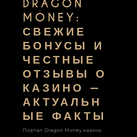
DRAGON
MONEY:
СВЕЖИЕ
БОНУСЫ И
ЧЕСТНЫЕ
ОТЗЫВЫ О
КАЗИНО —
АКТУАЛЬН
ЫЕ ФАКТЫ
Портал Dragon Money казино