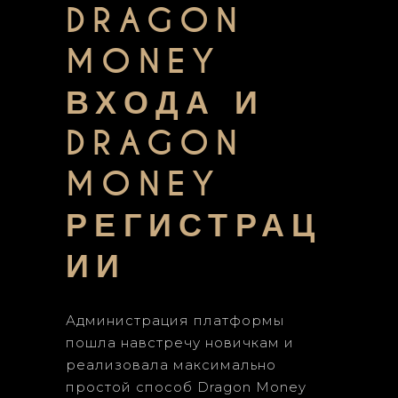
DRAGON
MONEY
ВХОДА И
DRAGON
MONEY
РЕГИСТРАЦ
ИИ
Администрация платформы
пошла навстречу новичкам и
реализовала максимально
простой способ Dragon Money