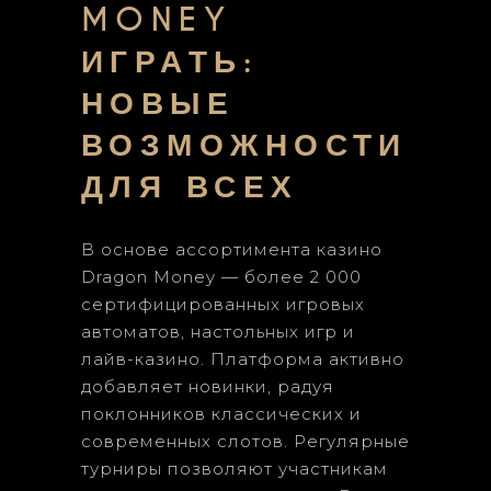
MONEY
ИГРАТЬ:
НОВЫЕ
ВОЗМОЖНОСТИ
ДЛЯ ВСЕХ
В основе ассортимента казино
Dragon Money — более 2 000
сертифицированных игровых
автоматов, настольных игр и
лайв-казино. Платформа активно
добавляет новинки, радуя
поклонников классических и
современных слотов. Регулярные
турниры позволяют участникам