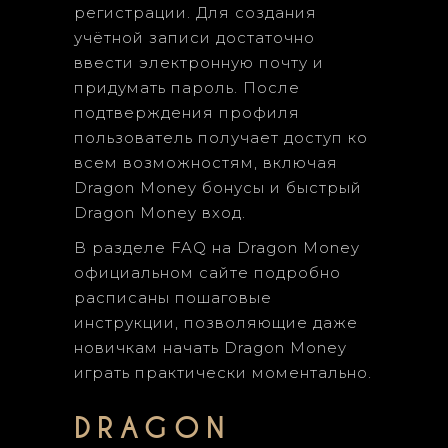
регистрации. Для создания
учётной записи достаточно
ввести электронную почту и
придумать пароль. После
подтверждения профиля
пользователь получает доступ ко
всем возможностям, включая
Dragon Money бонусы и быстрый
Dragon Money вход.
В разделе FAQ на Dragon Money
официальном сайте подробно
расписаны пошаговые
инструкции, позволяющие даже
новичкам начать Dragon Money
играть практически моментально.
DRAGON