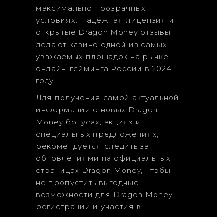
максимально прозрачных
условиях. Надёжная лицензия и
открытые Dragon Money отзывы
делают казино одной из самых
уважаемых площадок на рынке
онлайн-гейминга России в 2024
году.
Для получения самой актуальной
информации о новых Dragon
Money бонусах, акциях и
специальных предложениях,
рекомендуется следить за
обновлениями на официальных
страницах Dragon Money, чтобы
не пропустить выгодные
возможности для Dragon Money
регистрации и участия в