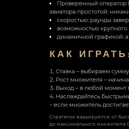
Проверенный оператор
авиатора простотой: никак
скоростью: раунды завер
возможностью крупного 
динамичной графикой: а
КАК ИГРАТЬ
Ставка – выбираем сумму
Рост множителя – начина
Выход – в любой момент
Наслаждайтесь быстрыми
– если множитель достигает
Стратегии варьируются от быс
до максимального множителя.О