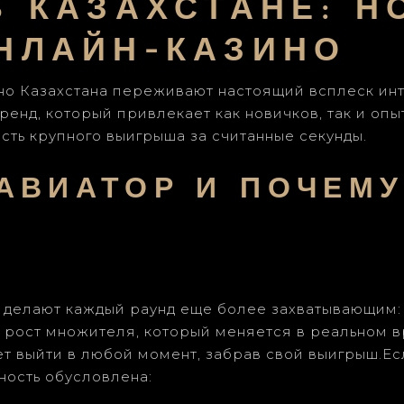
В КАЗАХСТАНЕ: 
НЛАЙН‑КАЗИНО
но Казахстана переживают настоящий всплеск инт
ренд, который привлекает как новичков, так и опы
сть крупного выигрыша за считанные секунды.
АВИАТОР И ПОЧЕМУ
р делают каждый раунд еще более захватывающим
на рост множителя, который меняется в реальном 
т выйти в любой момент, забрав свой выигрыш.Есл
ность обусловлена: