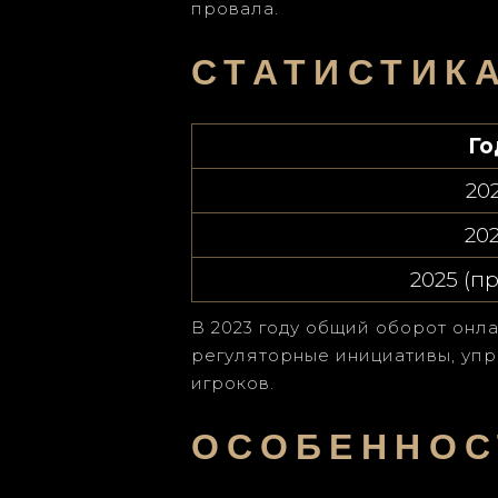
провала.
СТАТИСТИКА
Го
20
20
2025 (п
В 2023 году общий оборот онла
регуляторные инициативы, уп
игроков.
ОСОБЕННОС