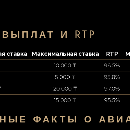
 ВЫПЛАТ И RTP
я ставка
Максимальная ставка
RTP
М
₸
10 000 ₸
96.5%
5 000 ₸
95.8%
₸
20 000 ₸
97.0%
₸
15 000 ₸
95.5%
НЫЕ ФАКТЫ О АВИ